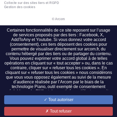
Collecte sur des sites tiers et RGPD
Gestion des cookies
© Arcom
Certaines fonctionnalités de ce site reposent sur l’usage
de services proposés par des tiers : Facebook, X,
AddToAny et Youtube. Si vous donnez votre accord
(consentement), ces tiers déposent des cookies pour
permettre de visualiser directement sur arcom.fr, du
contenu hébergé par des tiers ou de partager du contenu.
Vous pouvez exprimer votre accord global à de telles
opérations en cliquant sur « tout accepter » ou, dans le cas
contraire, cliquer sur « refuser tous les cookies ». En
cliquant sur « refuser tous les cookies » nous considérons
que vous vous opposez également au suivi de la mesure
d’audience réalisée par l’Arcom par le biais de la
technologie Piano, outil exempté de consentement
préalable par la CNIL et donc activé par défaut sur ce site.
Il vous est possible de cliquer sur « paramétrer les cookies
Tout autoriser
» pour faire un choix plus précis. Ce paramétrage est
accessible à tout moment en cliquant sur le lien de bas de
page « gestion des cookies ». Si vous refusez la lecture ou
Tout refuser
le dépôt d’un cookie pour une finalité donnée, les