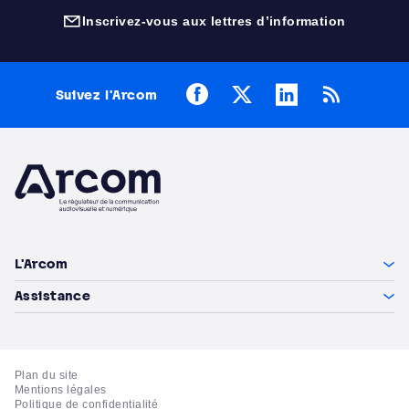
Inscrivez-vous aux lettres d’information
(nouvelle fenêtre)
Facebook
X
LinkedIn
RSS
Suivez l’Arcom
Arcom
L'Arcom
Assistance
Plan du site
Mentions légales
Politique de confidentialité